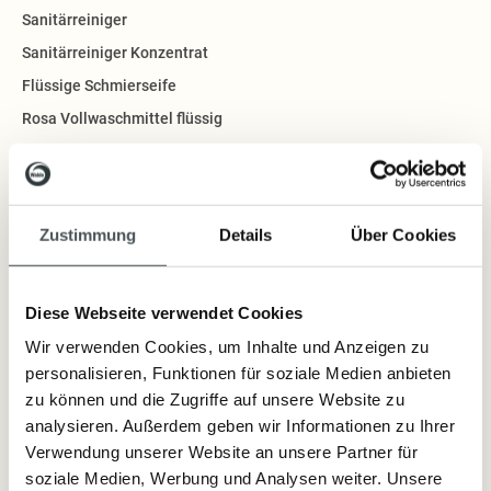
Sanitärreiniger
Sanitärreiniger Konzentrat
Flüssige Schmierseife
Rosa Vollwaschmittel flüssig
Bio-Feinwaschmittel flüssig
Bio-Vollwaschmittel flüssig
Walde Fix
Zustimmung
Details
Über Cookies
WC Reiniger
Geschirrspülseife
Diese Webseite verwendet Cookies
Fleckenseife
Wir verwenden Cookies, um Inhalte und Anzeigen zu
Seifennadeln
personalisieren, Funktionen für soziale Medien anbieten
Kiefernadel Saunaöl
zu können und die Zugriffe auf unsere Website zu
Lavendel Saunaöl
analysieren. Außerdem geben wir Informationen zu Ihrer
Lavendel-Speik Saunaöl
Verwendung unserer Website an unsere Partner für
soziale Medien, Werbung und Analysen weiter. Unsere
Minze Saunaöl