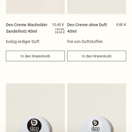
Tücher
Nachfüllung
Neuheiten
Deo Creme Wacholder
10,40 €
Deo Creme ohne Duft
9,80 €
100 ML
Sandelholz 40ml
40ml
26,00 €
holzig-erdiger Duft
frei von Duftstoffen
In den Warenkorb
In den Warenkorb