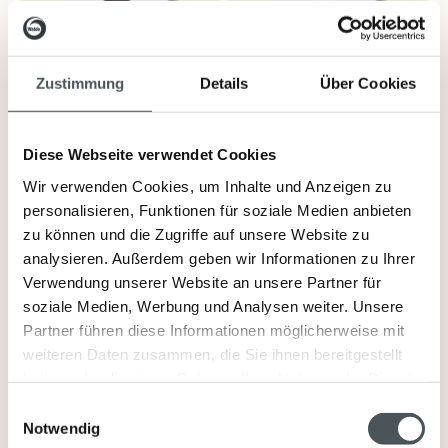
Zustimmung
Details
Über Cookies
Diese Webseite verwendet Cookies
Deo Creme Cord
10,40 €
Deo Creme Leinen
10,40 €
Wir verwenden Cookies, um Inhalte und Anzeigen zu
100 ML
100 ML
40ml
40ml
26,00 €
26,00 €
personalisieren, Funktionen für soziale Medien anbieten
aquatisch frisch - wie eine
blumig - feminin
zu können und die Zugriffe auf unsere Website zu
Meeresbrise
analysieren. Außerdem geben wir Informationen zu Ihrer
In den Warenkorb
Verwendung unserer Website an unsere Partner für
In den Warenkorb
soziale Medien, Werbung und Analysen weiter. Unsere
Partner führen diese Informationen möglicherweise mit
weiteren Daten zusammen, die Sie ihnen bereitgestellt
haben oder die sie im Rahmen Ihrer Nutzung der Dienste
gesammelt haben.
Einwilligungsauswahl
Notwendig