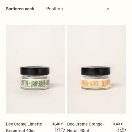
Handgeschöpfte Seifen
Sortieren nach
BIO Seifen
Flüssige Seifen
Pflege Seifen
Spezialseifen
Kern- und Glycerin Seifen
Kosmetik
Haarpflege
Hautpflege
Traubenkernkosmetik
Weihrauchkosmetik
DEO Cremen
Lippenbalsam
Badesalz
Frottee, Flanell, Melisse
Tiroler Reine
Deo Creme Limette
10,40 €
Deo Creme Orange-
10,40 €
Seifenstücke
100 ML
100 ML
Grapefruit 40ml
Neroli 40ml
26,00 €
26,00 €