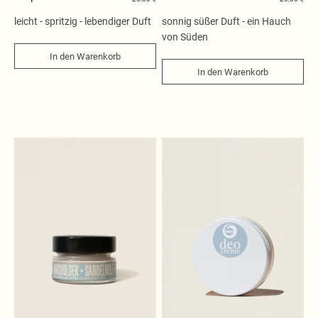
Flüssige Seifen
Kosmetik
leicht - spritzig - lebendiger Duft
sonnig süßer Duft - ein Hauch
Duftkerzen
von Süden
In den Warenkorb
Wasch- und Reinigungsmittel
In den Warenkorb
Waschmittel
Reinigungsmittel
Kerzen und Düfte
Duftkerzen
Spezialkerzen
Raumdüfte
Saunaöle
und mehr
Geschenkideen
Seifenschalen
Seifenspender
Kosmetiktaschen