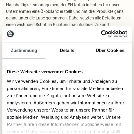
Nachhaltigkeitsmanagement der FH Kufstein haben für unser
Unternehmen eine Ökobilanz erstellt und hat drei Produkte ganz
genau unter die Lupe genommen. Dabei setzten alle Beteiligten
einen wichtigen Schritt in Richtung nachhaltiger Zukunft.
Gleichzeitig sammelten die Studierenden wertvolle
Praxiserfahrung.
Im Rahmen ihres Praxisprojekts im vierten Semester
Zustimmung
Details
Über Cookies
beschäftigten sich die Studierenden des
Bachelorstudiengangs
Energie- &
Nachhaltigkeitsmanagement
intensiv mit unsere Unternehmen
Diese Webseite verwendet Cookies
und unseren Produkten.
Wir verwenden Cookies, um Inhalte und Anzeigen zu
Um die einzelnen Ökobilanzen zu erstellen, nutzten die
personalisieren, Funktionen für soziale Medien anbieten
Studierenden im Rahmen des Projekts die Datenbank Ecoinvent
und das Programm openLCA. Alle relevanten Informationen und
zu können und die Zugriffe auf unsere Website zu
Daten erfassten sie strukturiert im Programm und entwickelten
analysieren. Außerdem geben wir Informationen zu Ihrer
die Analysen über mehrere Wochen hinweg weiter.
Verwendung unserer Website an unsere Partner für
soziale Medien, Werbung und Analysen weiter. Unsere
Anfang Juli 2025 präsentierten die Studierenden im Rahmen der
Abschlusspräsentation an der Fachhochschule Kufstein Tirol die
Partner führen diese Informationen möglicherweise mit
finalen Ergebnisse. Dabei gaben sie spannende Einblicke in die
weiteren Daten zusammen, die Sie ihnen bereitgestellt