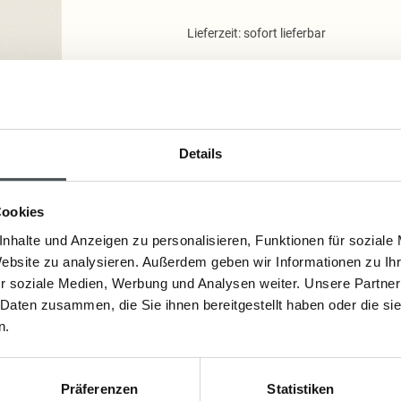
Lieferzeit: sofort lieferbar
3,00 €
1 KG 30,00 €
Inkl. Steuern
,
exkl.
Versandkosten
Details
Artikelnummer:
0393
Cookies
nhalte und Anzeigen zu personalisieren, Funktionen für soziale
Website zu analysieren. Außerdem geben wir Informationen zu I
r soziale Medien, Werbung und Analysen weiter. Unsere Partner
Detailinformationen
 Daten zusammen, die Sie ihnen bereitgestellt haben oder die s
n.
Anwendung:
Mit der angefeuchteten Fleckenseife das t
mit kaltem, warmem oder heißem Wasser 
Präferenzen
Statistiken