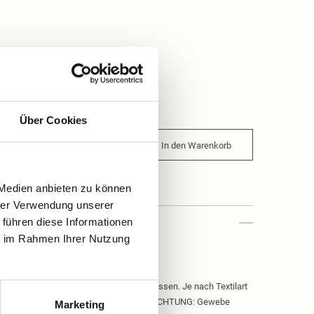
Über Cookies
In den Warenkorb
 Medien anbieten zu können
hrer Verwendung unserer
 führen diese Informationen
ie im Rahmen Ihrer Nutzung
rockene Gewebe einreiben, einwirken lassen. Je nach Textilart
gut ausspülen, eventuell wiederholen. ACHTUNG: Gewebe
Marketing