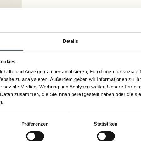
7,20 €
Inkl. Steuern
,
exkl.
Versandkosten
Details
Artikelnummer:
2095
Cookies
nhalte und Anzeigen zu personalisieren, Funktionen für soziale
Website zu analysieren. Außerdem geben wir Informationen zu I
Detailinformationen
r soziale Medien, Werbung und Analysen weiter. Unsere Partner
 Daten zusammen, die Sie ihnen bereitgestellt haben oder die s
Die Walde Glycerinseife „Fels“ erfrischt m
Alpen versprüht.
n.
Inhaltsstoffe
Präferenzen
Statistiken