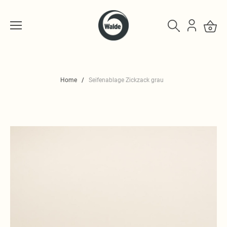
Home
Seifenablage Zickzack grau