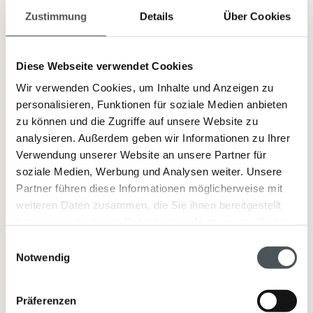
Zustimmung
Details
Über Cookies
Seifenablage Zickzack grau
Diese Webseite verwendet Cookies
Desing aus Dänemark 100% Neopren-Kautschuk 8 x 13cm
Wir verwenden Cookies, um Inhalte und Anzeigen zu
personalisieren, Funktionen für soziale Medien anbieten
zu können und die Zugriffe auf unsere Website zu
analysieren. Außerdem geben wir Informationen zu Ihrer
Lieferzeit: sofort lieferbar
Verwendung unserer Website an unsere Partner für
12,80 €
soziale Medien, Werbung und Analysen weiter. Unsere
Partner führen diese Informationen möglicherweise mit
Inkl. Steuern
,
exkl.
Versandkosten
weiteren Daten zusammen, die Sie ihnen bereitgestellt
haben oder die sie im Rahmen Ihrer Nutzung der Dienste
gesammelt haben.
Einwilligungsauswahl
Notwendig
Artikelnummer:
7271
Präferenzen