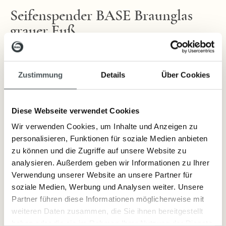
Seifenspender BASE Braunglas
grauer Fuß
praktischer Seifenspender 300ml mit Pumpe
Zustimmung
Details
Über Cookies
Ob dezent oder poppig, der für Seifen, Lotionen, Shampoos,
Geschirrspülmittel udgl. geeignete Spender setzt Akzente in Ihrem Bad
Diese Webseite verwendet Cookies
oder Ihrer Küche. Der Kunststofffuss schütz Abstellflächen vor
Bruchschäden
Wir verwenden Cookies, um Inhalte und Anzeigen zu
personalisieren, Funktionen für soziale Medien anbieten
zu können und die Zugriffe auf unsere Website zu
Lieferzeit: sofort lieferbar
analysieren. Außerdem geben wir Informationen zu Ihrer
Verwendung unserer Website an unsere Partner für
14,80 €
soziale Medien, Werbung und Analysen weiter. Unsere
Inkl. Steuern
,
exkl.
Versandkosten
Partner führen diese Informationen möglicherweise mit
weiteren Daten zusammen, die Sie ihnen bereitgestellt
haben oder die sie im Rahmen Ihrer Nutzung der Dienste