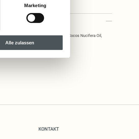
Marketing
 Zea Mays Starch, Sodium Bicarbonate, Cocos Nucifera Oil,
 Prunus Amygdalus Dulcis Oil.
Alle zulassen
KONTAKT