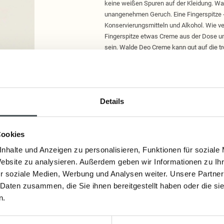
keine weißen Spuren auf der Kleidung. Wa
unangenehmen Geruch. Eine Fingerspitze -
Konservierungsmitteln und Alkohol. Wie 
Fingerspitze etwas Creme aus der Dose und
sein, Walde Deo Creme kann gut auf die 
reicht. Nach dem Auftragen die Deo Creme
nochmals anwenden. Walde Deo Creme ist 
Temperaturen wird die Deo Creme weich bi
lagern. So wird auch flüssig gewordene D
Details
Lieferzeit: sofort lieferbar
Cookies
9,80 €
nhalte und Anzeigen zu personalisieren, Funktionen für soziale
Website zu analysieren. Außerdem geben wir Informationen zu I
Inkl. Steuern
,
exkl.
Versandkosten
r soziale Medien, Werbung und Analysen weiter. Unsere Partner
 Daten zusammen, die Sie ihnen bereitgestellt haben oder die s
n.
Artikelnummer:
0726