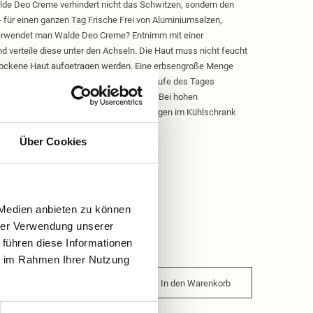
lde Deo Creme verhindert nicht das Schwitzen, sondern den
 für einen ganzen Tag Frische Frei von Aluminiumsalzen,
verwendet man Walde Deo Creme? Entnimm mit einer
 verteile diese unter den Achseln. Die Haut muss nicht feucht
trockene Haut aufgetragen werden. Eine erbsengroße Menge
 kurz einziehen lassen. Bei Bedarf im Laufe des Tages
bei Zimmertemperatur cremig bis fest. Bei hohen
s flüssig. Unser Tipp: An sehr heißen Tagen im Kühlschrank
eo Creme wieder fest.
Über Cookies
 Medien anbieten zu können
hrer Verwendung unserer
 führen diese Informationen
ie im Rahmen Ihrer Nutzung
In den Warenkorb