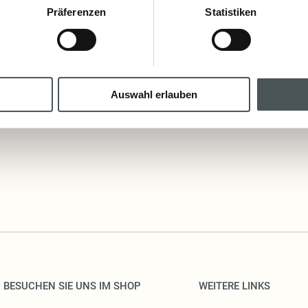
Präferenzen
Statistiken
Inhaltsstoffe
Ingredients: Butyrospermum Parkii Butter,
Theobroma Cacao Seed Butter, Zinc Oxide,
Auswahl erlauben
BESUCHEN SIE UNS IM SHOP
WEITERE LINKS