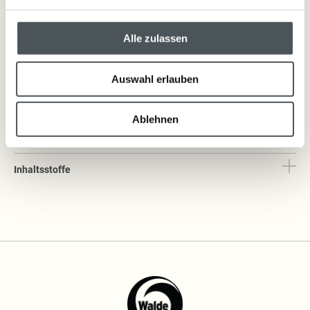
Kokoswachs gesetzt. Hochwertige Rohstoffe gepaart mit einer langen
Brenndauer (bis zu 40 Stunden zeichnen diese Kerzen aus.
Alle zulassen
Bei den Duftnoten Frottee (sinnlich & sanft), Flanell (herb & belebend)
und Melisse (anregend & frisch) ist für jeden das passende dabei.
Auswahl erlauben
Kerze nie unbeaufsichtigt brennen lassen. Ausreichend Abstand zu
brenn­baren Materialeien halten. Von Kindern fernhalten. Abstand
Ablehnen
zwischen brennenden Kerzen einhalten.
Inhaltsstoffe