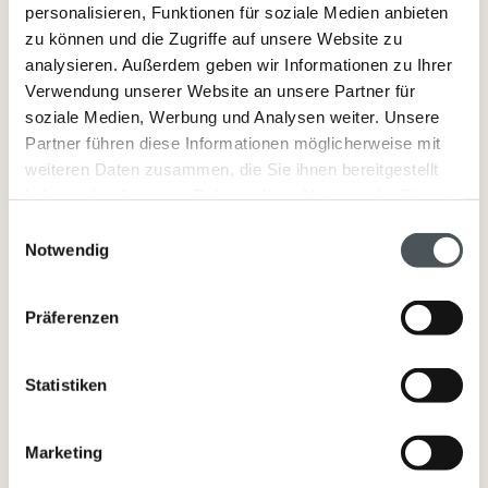
personalisieren, Funktionen für soziale Medien anbieten
zu können und die Zugriffe auf unsere Website zu
analysieren. Außerdem geben wir Informationen zu Ihrer
In den Warenkorb
Verwendung unserer Website an unsere Partner für
soziale Medien, Werbung und Analysen weiter. Unsere
Partner führen diese Informationen möglicherweise mit
weiteren Daten zusammen, die Sie ihnen bereitgestellt
Detailinformationen
haben oder die sie im Rahmen Ihrer Nutzung der Dienste
gesammelt haben.
Einwilligungsauswahl
Das Pflanzenwachs wird langsam erhitzt, der erfahrene Blick unseres
Notwendig
Kerzengießers genügt um zu wissen, wann der richtige Moment
gekommen ist, das nun flüssige Wachs mit dem ausgewählten Duft
anzureichern.
Präferenzen
Stück für Stück wird das heiße Wachse vorsichtig und behutsam in das
braune Recycling-Glas gegossen. Präzisionsarbeit ist gefragt, wenn es
um das Ausrichten des Kerzendochts geht. Somit wird jede Duftkerze zu
Statistiken
einem Unikat!
Bei unseren Duftkerzen, die in Handarbeit in unserer Produktionsstätte
Marketing
in Innsbruck entstehen, haben wir bewusst auf reines Raps-