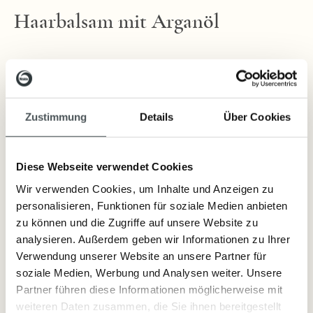
Haarbalsam mit Arganöl
Fester Haarbalsam mit wertvollem Arganöl
Feuchtigkeitsspendender Conditioner mit pflegendem Arganöl, ideal zur
Zustimmung
Details
Über Cookies
Pflege von trockenen Haaren.
Diese Webseite verwendet Cookies
Lieferzeit: sofort lieferbar
Wir verwenden Cookies, um Inhalte und Anzeigen zu
12,80 €
personalisieren, Funktionen für soziale Medien anbieten
Inkl. Steuern
,
exkl.
Versandkosten
zu können und die Zugriffe auf unsere Website zu
analysieren. Außerdem geben wir Informationen zu Ihrer
Verwendung unserer Website an unsere Partner für
soziale Medien, Werbung und Analysen weiter. Unsere
Partner führen diese Informationen möglicherweise mit
Artikelnummer:
2413
weiteren Daten zusammen, die Sie ihnen bereitgestellt