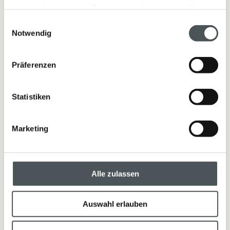
haben oder die sie im Rahmen Ihrer Nutzung der Dienste
gesammelt haben.
Einwilligungsauswahl
In den Warenkorb
Notwendig
Präferenzen
Detailinformationen
Statistiken
Anwendung: Balsam nach der Haarwäsche in den Händen oder im
feuchten Haar aufschäumen, in den Längen und Spitzen verteilen und
Marketing
kurz einwirken lassen, anschließend gründlich ausspülen.
Nach der Verwendung trocken lagern.
Alle zulassen
Inhaltsstoffe
Auswahl erlauben