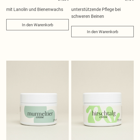
Flüssige Seifen
Kosmetik
mit Lanolin und Bienenwachs
unterstützende Pflege bei
Duftkerzen
schweren Beinen
In den Warenkorb
Wasch- und Reinigungsmittel
In den Warenkorb
Waschmittel
Reinigungsmittel
Kerzen und Düfte
Duftkerzen
Spezialkerzen
Raumdüfte
Saunaöle
und mehr
Geschenkideen
Seifenschalen
Seifenspender
Kosmetiktaschen