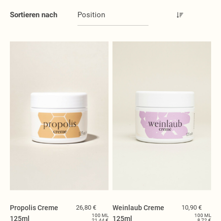
Handgeschöpfte Seifen
Sortieren nach
BIO Seifen
Flüssige Seifen
Pflege Seifen
Spezialseifen
Kern- und Glycerin Seifen
Kosmetik
Haarpflege
Hautpflege
Traubenkernkosmetik
Weihrauchkosmetik
DEO Cremen
Lippenbalsam
Badesalz
Frottee, Flanell, Melisse
Tiroler Reine
Propolis Creme
26,80 €
Weinlaub Creme
10,90 €
Seifenstücke
100 ML
100 ML
125ml
125ml
21,44 €
8,72 €