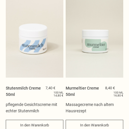
Stutenmilch Creme
7,40 €
Murmeltier Creme
8,40 €
100 ML
100 ML
50ml
50ml
14,80 €
16,80 €
pflegende Gesichtscreme mit
Massagecreme nach altem
echter Stutenmilch
Hausrezept
In den Warenkorb
In den Warenkorb