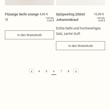
Flüssige Seife orange
4,60 €
Salzpeeling 200ml
10,90 €
100 ML
100 ML
1l
Johanniskraut
0,46 €
5,45 €
Echte Seife und hochwertiges
Salz, zarter Duft
In den Warenkorb
In den Warenkorb
4
5
6
7
8