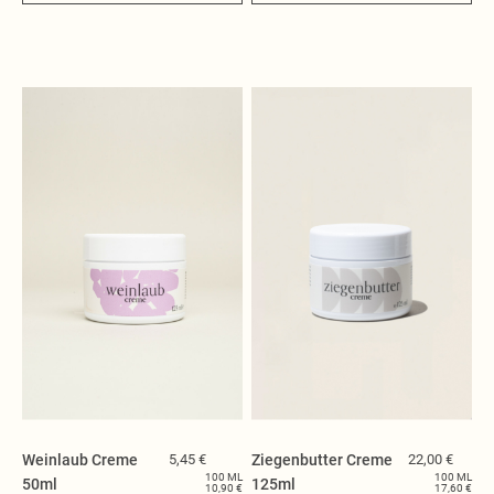
Weinlaub Creme
5,45 €
Ziegenbutter Creme
22,00 €
100 ML
100 ML
50ml
125ml
10,90 €
17,60 €