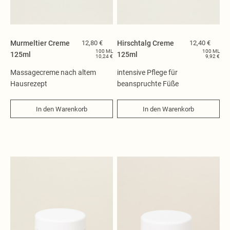
Tücher
Nachfüllung
Neuheiten
Murmeltier Creme
12,80 €
Hirschtalg Creme
12,40 €
100 ML
100 ML
125ml
125ml
10,24 €
9,92 €
Massagecreme nach altem
intensive Pflege für
Hausrezept
beanspruchte Füße
In den Warenkorb
In den Warenkorb