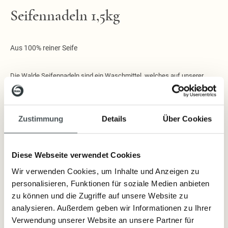
Seifennadeln 1,5kg
Aus 100% reiner Seife
Die Walde Seifennadeln sind ein Waschmittel, welches auf unserer
langjährige Erfahrung in der Herstellung von Seifen basiert. Das
Waschmittel ist garantiert unparfümiert und ungefärbt und eignet sich
besonders für die sanfte Pflege von empfindlichen Textilien.
Zustimmung
Details
Über Cookies
Lieferzeit: sofort lieferbar
Diese Webseite verwendet Cookies
16,80 €
Wir verwenden Cookies, um Inhalte und Anzeigen zu
1 WAS 1,51 €
personalisieren, Funktionen für soziale Medien anbieten
Inkl. Steuern
,
exkl.
Versandkosten
zu können und die Zugriffe auf unsere Website zu
analysieren. Außerdem geben wir Informationen zu Ihrer
Verwendung unserer Website an unsere Partner für