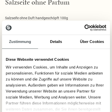
Salzseife ohne Parfum
Salzseife ohne Duft handgeschöpft 100g
Die Gesichts-, Hand- und Duschseife aus Kokos- und Olivenöl ist
angereichert mit wertvollem Meersalz, Mandelöl und Sheabutter. Die
Zustimmung
Details
Über Cookies
handgeschöpfte Seife, welche ohne Duft- und Farbstoffe auskommt,
eignet sich ideal für irritierte und beanspruchte Haut Die enthaltenen
Fette regulieren den Feuchtigkeitshaushalt der Haut und sorgen für eine
Diese Webseite verwendet Cookies
wirksame Pflege bei Hautunreinheiten.
Wir verwenden Cookies, um Inhalte und Anzeigen zu
personalisieren, Funktionen für soziale Medien anbieten
Lieferzeit: sofort lieferbar
zu können und die Zugriffe auf unsere Website zu
analysieren. Außerdem geben wir Informationen zu Ihrer
6,10 €
Verwendung unserer Website an unsere Partner für
Inkl. Steuern
,
exkl.
Versandkosten
soziale Medien, Werbung und Analysen weiter. Unsere
Partner führen diese Informationen möglicherweise mit
weiteren Daten zusammen, die Sie ihnen bereitgestellt