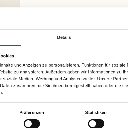
5,40 €
Inkl. Steuern
,
exkl.
Versandkosten
Details
Artikelnummer:
2325
Cookies
nhalte und Anzeigen zu personalisieren, Funktionen für soziale
Website zu analysieren. Außerdem geben wir Informationen zu I
Inhaltsstoffe
r soziale Medien, Werbung und Analysen weiter. Unsere Partner
 Daten zusammen, die Sie ihnen bereitgestellt haben oder die s
Ingredients: Sodium/Potassium Cocoate,
Leaf Oil*, Sodium/Potassium Olivate, Glyce
n.
Oil/Extract*, Terpinolene*, Camphor*, Beta
Pogostemon Cablin Oil*, Geranyl Acetate*,
Präferenzen
Statistiken
*Bestandteile natürlicher, ätherischer Öle.