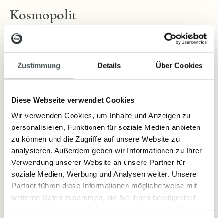
Kosmopolit
Kosmopolit Seife handgeschöpft 100g
Zustimmung
Details
Über Cookies
Diese Gesichts-, Hand- und Duschseife ist rückfettend und pflegend.
Das besondere Seifenstück hat einen frisch-herben Duft.
Diese Webseite verwendet Cookies
Wir verwenden Cookies, um Inhalte und Anzeigen zu
Lieferzeit: sofort lieferbar
personalisieren, Funktionen für soziale Medien anbieten
zu können und die Zugriffe auf unsere Website zu
5,00 €
analysieren. Außerdem geben wir Informationen zu Ihrer
Inkl. Steuern
,
exkl.
Versandkosten
Verwendung unserer Website an unsere Partner für
soziale Medien, Werbung und Analysen weiter. Unsere
Partner führen diese Informationen möglicherweise mit
weiteren Daten zusammen, die Sie ihnen bereitgestellt
Artikelnummer:
2344
haben oder die sie im Rahmen Ihrer Nutzung der Dienste