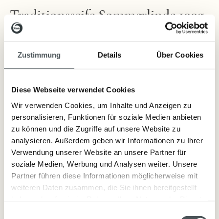
Traditionsseife Sommerlinde 100g
sanfter Duft mit echtem Lindenblütenextrakt
Zustimmung
Details
Über Cookies
Diese Webseite verwendet Cookies
Lieferzeit: sofort lieferbar
Wir verwenden Cookies, um Inhalte und Anzeigen zu
personalisieren, Funktionen für soziale Medien anbieten
4,60 €
zu können und die Zugriffe auf unsere Website zu
Inkl. Steuern
,
exkl.
Versandkosten
analysieren. Außerdem geben wir Informationen zu Ihrer
Verwendung unserer Website an unsere Partner für
soziale Medien, Werbung und Analysen weiter. Unsere
Partner führen diese Informationen möglicherweise mit
Artikelnummer:
1376
weiteren Daten zusammen, die Sie ihnen bereitgestellt
haben oder die sie im Rahmen Ihrer Nutzung der Dienste
gesammelt haben.
Einwilligungsauswahl