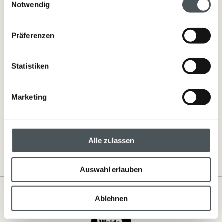
Notwendig
In den Warenkorb
Präferenzen
Detailinformationen
Statistiken
Reine Oliven- und Kokosölseife. Sanfte Reinigung für Hände, Gesicht
und Körper
Marketing
Inhaltsstoffe
Alle zulassen
Auswahl erlauben
Ablehnen