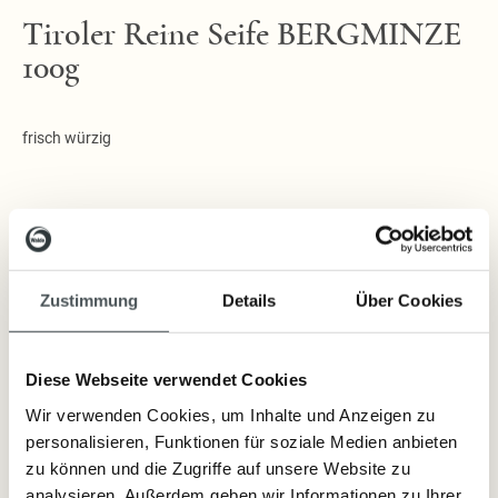
Tiroler Reine Seife BERGMINZE
100g
frisch würzig
Lieferzeit: sofort lieferbar
Zustimmung
Details
Über Cookies
8,90 €
Inkl. Steuern
,
exkl.
Versandkosten
Diese Webseite verwendet Cookies
Wir verwenden Cookies, um Inhalte und Anzeigen zu
personalisieren, Funktionen für soziale Medien anbieten
Artikelnummer:
12083
zu können und die Zugriffe auf unsere Website zu
analysieren. Außerdem geben wir Informationen zu Ihrer