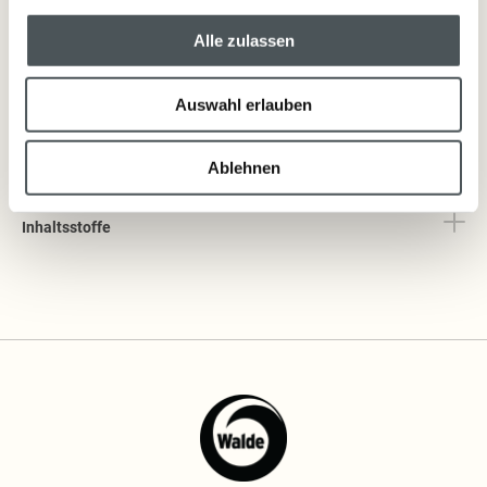
In der Blumensprache der Romantik ist sie das Symbol der Verliebten.
Wenn ein heimlicher Verehrer seiner Angebeteten eine Almrose
Alle zulassen
mitbrachte, bedeutete es „Wann sehen wir uns wieder?“ und sollte
kommendes Glück verheißen.
Auswahl erlauben
Der zart-liebliche Duft der Seife soll an dieses unvergleichliche Gefühl
des ersten Verliebtseins erinnern.
Ablehnen
Inhaltsstoffe