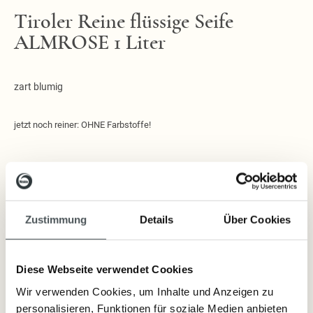
Tiroler Reine flüssige Seife
ALMROSE 1 Liter
zart blumig
jetzt noch reiner: OHNE Farbstoffe!
Lieferzeit: sofort lieferbar
29,40 €
Zustimmung
Details
Über Cookies
Inkl. Steuern
,
exkl.
Versandkosten
Diese Webseite verwendet Cookies
Wir verwenden Cookies, um Inhalte und Anzeigen zu
Artikelnummer:
12589
personalisieren, Funktionen für soziale Medien anbieten