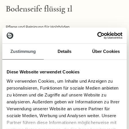
Bodenseife flüssig 1l
Pflege und Reinigung für Holzböden
Die flüssige Bodenseife auf Kokos- und Rapsölbasis wurde speziell für
die optimale Pflege von Holzböden entwickelt. Die enthaltenen
Zustimmung
Details
Über Cookies
pflanzlichen Öle lassen Oberflächen natürlich und lebendig wirken und
heben die Maserung des Holzes hervor.
Diese Webseite verwendet Cookies
Wir verwenden Cookies, um Inhalte und Anzeigen zu
Lieferzeit: sofort lieferbar
personalisieren, Funktionen für soziale Medien anbieten
zu können und die Zugriffe auf unsere Website zu
12,80 €
analysieren. Außerdem geben wir Informationen zu Ihrer
Inkl. Steuern
,
exkl.
Versandkosten
Verwendung unserer Website an unsere Partner für
soziale Medien, Werbung und Analysen weiter. Unsere
Partner führen diese Informationen möglicherweise mit