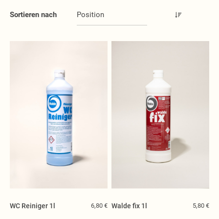
Handgeschöpfte Seifen
Sortieren nach
BIO Seifen
Flüssige Seifen
Pflege Seifen
Spezialseifen
Kern- und Glycerin Seifen
Kosmetik
Haarpflege
Hautpflege
Traubenkernkosmetik
Weihrauchkosmetik
DEO Cremen
Lippenbalsam
Badesalz
Frottee, Flanell, Melisse
Tiroler Reine
WC Reiniger 1l
6,80 €
Walde fix 1l
5,80 €
Seifenstücke