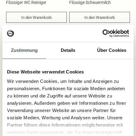
Flüssige Seifen
Flüssiger WC Reiniger
Flüssige Scheuermilch
Kosmetik
Duftkerzen
In den Warenkorb
In den Warenkorb
Wasch- und Reinigungsmittel
Waschmittel
Reinigungsmittel
Zustimmung
Details
Über Cookies
Kerzen und Düfte
Duftkerzen
Diese Webseite verwendet Cookies
Spezialkerzen
Raumdüfte
Wir verwenden Cookies, um Inhalte und Anzeigen zu
Saunaöle
personalisieren, Funktionen für soziale Medien anbieten
zu können und die Zugriffe auf unsere Website zu
und mehr
analysieren. Außerdem geben wir Informationen zu Ihrer
Geschenkideen
Verwendung unserer Website an unsere Partner für
Seifenschalen
soziale Medien, Werbung und Analysen weiter. Unsere
Seifenspender
Partner führen diese Informationen möglicherweise mit
Kosmetiktaschen
weiteren Daten zusammen, die Sie ihnen bereitgestellt